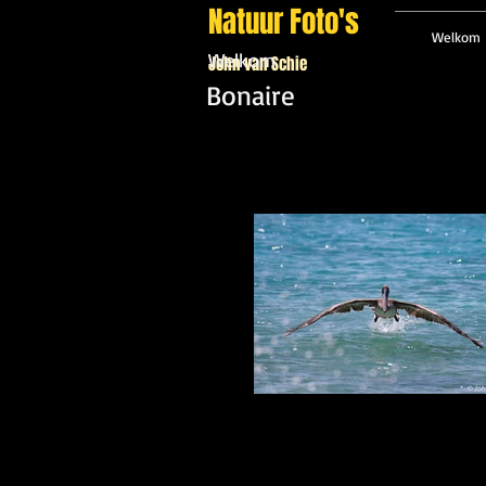
Natuur Foto's
Welkom
Welkom
John van Schie
Bonaire
Bruine pelikaan